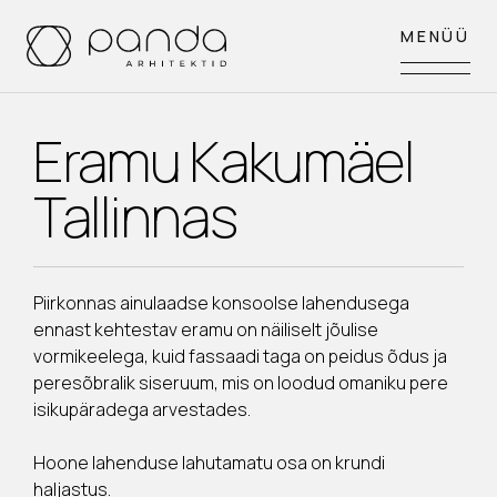
MENÜÜ
MENÜÜ
Eramu Kakumäel
Tallinnas
Piirkonnas ainulaadse konsoolse lahendusega
ennast kehtestav eramu on näiliselt jõulise
vormikeelega, kuid fassaadi taga on peidus õdus ja
peresõbralik siseruum, mis on loodud omaniku pere
isikupäradega arvestades.
Hoone lahenduse lahutamatu osa on krundi
haljastus.