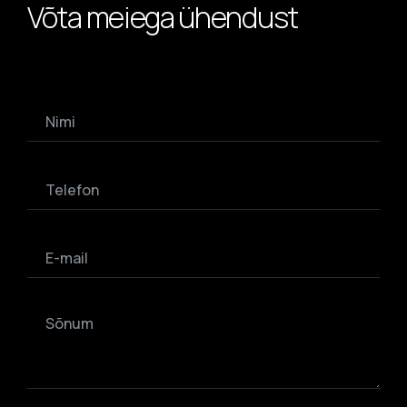
LISA FAIL
Võta meiega ühendust
Nõustun isikuandmete töötlemisega.
SAADA 