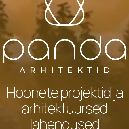
Hoonete projektid ja
LISA FAIL
arhitektuursed
lahendused
Nõustun isikuandmete töötlemisega.