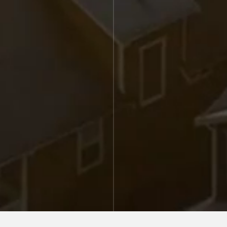
Hindame sinu privaatsust
Kasutame küpsiseid teie sirvimiskogemuse
parandamiseks, isikupärastatud reklaamide või sisu
esitamiseks ja liikluse analüüsimiseks. Klõpsates
"Nõustun", nõustud meie küpsiste kasutamisega.
Muuda küpsiseid
Keeldun
Nõustun